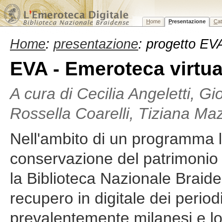
H
ome
P
resentazione
C
a
Home
:
presentazione
: progetto EV
EVA - Emeroteca virtua
A cura di Cecilia Angeletti, Gi
Rossella Coarelli, Tiziana Maz
Nell'ambito di un programma l
conservazione del patrimonio l
la Biblioteca Nazionale Braide
recupero in digitale dei periodi
prevalentemente milanesi e lo