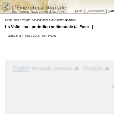
H
ome
P
resentazione
C
at
Home
:
indice testate
:
scheda
:
anni
:
mesi
:
giorni
: fascicolo
La Valtellina : periodico settimanale (//, Fasc. )
giorno prec.
indice giorni
giorno succ.
English
Русский
Svenska
Français