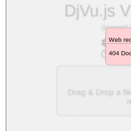
DjVu.js V
(powered w
Web req
- see
404 Doc
- lea
Drag & Drop a fil
m