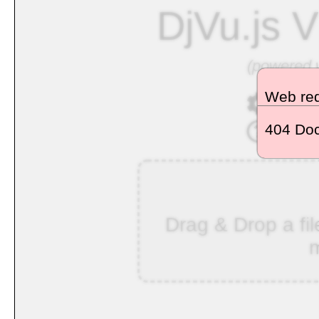
DjVu.js V
(powered w
Web req
- see
404 Doc
- lea
Drag & Drop a fil
m