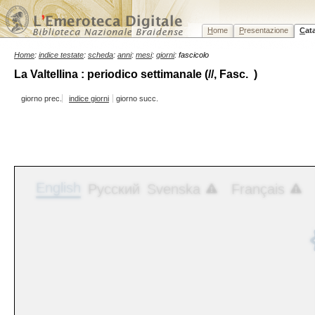
H
ome
P
resentazione
C
at
Home
:
indice testate
:
scheda
:
anni
:
mesi
:
giorni
: fascicolo
La Valtellina : periodico settimanale (//, Fasc. )
giorno prec.
indice giorni
giorno succ.
English
Русский
Svenska
Français