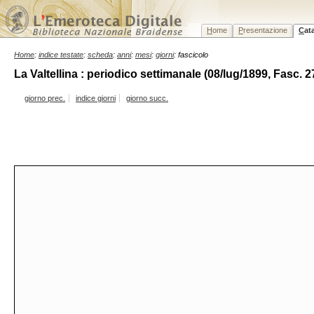
H
ome
P
resentazione
C
at
Home
:
indice testate
:
scheda
:
anni
:
mesi
:
giorni
: fascicolo
La Valtellina : periodico settimanale (08/lug/1899, Fasc. 2
giorno prec.
indice giorni
giorno succ.