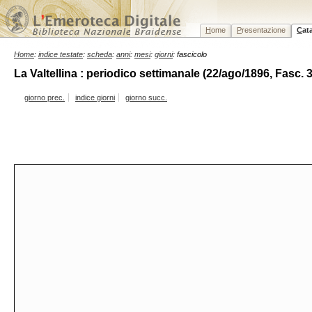
H
ome
P
resentazione
C
at
Home
:
indice testate
:
scheda
:
anni
:
mesi
:
giorni
: fascicolo
La Valtellina : periodico settimanale (22/ago/1896, Fasc. 
giorno prec.
indice giorni
giorno succ.