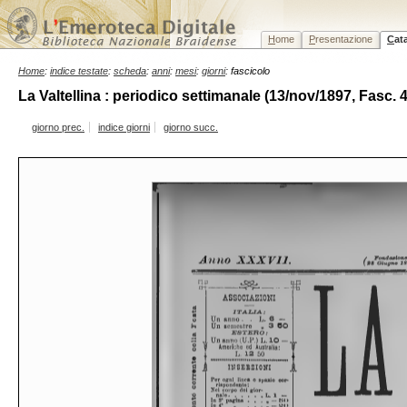
H
ome
P
resentazione
C
at
Home
:
indice testate
:
scheda
:
anni
:
mesi
:
giorni
: fascicolo
La Valtellina : periodico settimanale (13/nov/1897, Fasc. 
giorno prec.
indice giorni
giorno succ.