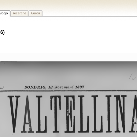
alogo
R
icerche
G
uida
46)