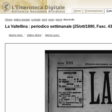
H
ome
P
resentazione
C
at
Home
:
indice testate
:
scheda
:
anni
:
mesi
:
giorni
: fascicolo
La Valtellina : periodico settimanale (25/ott/1890, Fasc. 43
giorno prec.
indice giorni
giorno succ.