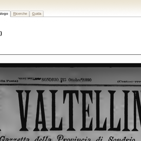
alogo
R
icerche
G
uida
)