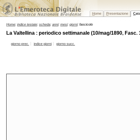
H
ome
P
resentazione
C
at
Home
:
indice testate
:
scheda
:
anni
:
mesi
:
giorni
: fascicolo
La Valtellina : periodico settimanale (10/mag/1890, Fasc. 
giorno prec.
indice giorni
giorno succ.