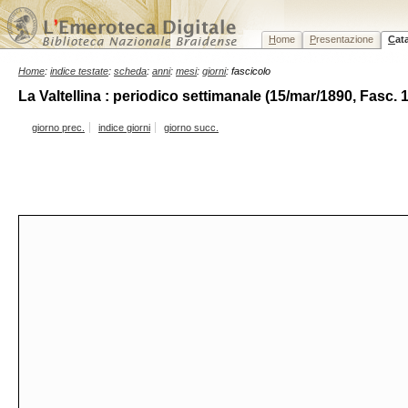
H
ome
P
resentazione
C
at
Home
:
indice testate
:
scheda
:
anni
:
mesi
:
giorni
: fascicolo
La Valtellina : periodico settimanale (15/mar/1890, Fasc. 1
giorno prec.
indice giorni
giorno succ.