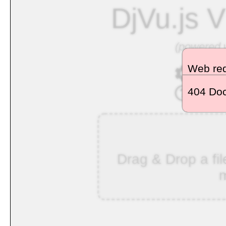
DjVu.js V
(powered w
Web req
- see
404 Doc
- lea
Drag & Drop a fil
m