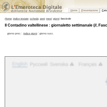
H
ome
P
resentazione
C
at
Home
:
indice testate
:
scheda
:
anni
:
mesi
:
giorni
: fascicolo
Il Contadino valtellinese : giornaletto settimanale (//, Fasc
giorno prec.
indice giorni
giorno succ.
English
Русский
Svenska
Français