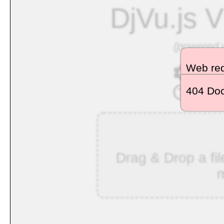
DjVu.js V
(powered w
Web req
- see
404 Doc
- lea
Drag & Drop a fil
m