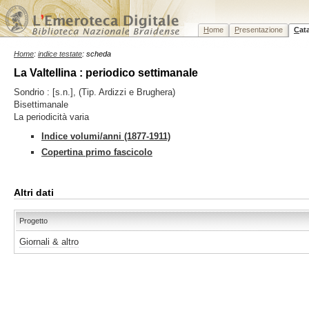
H
ome
P
resentazione
C
at
Home
:
indice testate
: scheda
La Valtellina : periodico settimanale
Sondrio : [s.n.], (Tip. Ardizzi e Brughera)
Bisettimanale
La periodicità varia
Indice volumi/anni (1877-1911)
Copertina primo fascicolo
Altri dati
Progetto
Giornali & altro