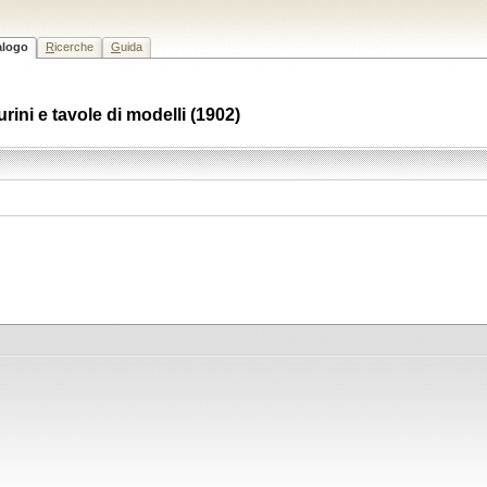
alogo
R
icerche
G
uida
rini e tavole di modelli (1902)