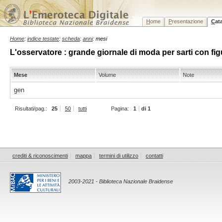
H
ome
P
resentazione
C
at
Home
:
indice testate
:
scheda
:
anni
: mesi
L'osservatore : grande giornale di moda per sarti con figu
Mese
Volume
Note
gen
Risultati/pag.:
25
50
tutti
Pagina:
1
di 1
crediti & riconoscimenti
mappa
termini di utilizzo
contatti
2003-2021 - Biblioteca Nazionale Braidense