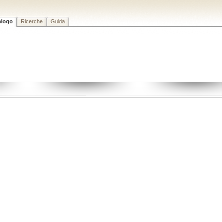
alogo
R
icerche
G
uida