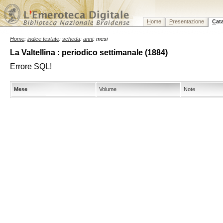
H
ome
P
resentazione
C
at
Home
:
indice testate
:
scheda
:
anni
: mesi
La Valtellina : periodico settimanale (1884)
Errore SQL!
Mese
Volume
Note