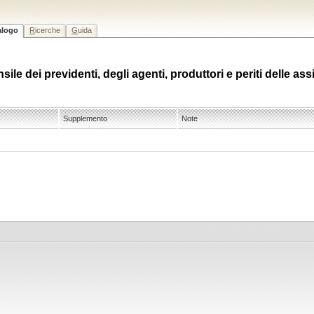
alogo
R
icerche
G
uida
ile dei previdenti, degli agenti, produttori e periti delle a
Supplemento
Note