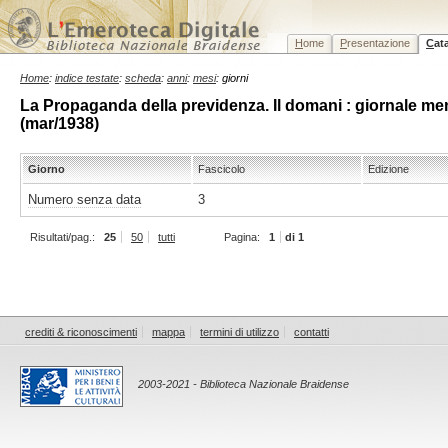
H
ome
P
resentazione
C
at
Home
:
indice testate
:
scheda
:
anni
:
mesi
: giorni
La Propaganda della previdenza. Il domani : giornale mens
(mar/1938)
Giorno
Fascicolo
Edizione
Numero senza data
3
Risultati/pag.:
25
50
tutti
Pagina:
1
di 1
crediti & riconoscimenti
mappa
termini di utilizzo
contatti
2003-2021 - Biblioteca Nazionale Braidense