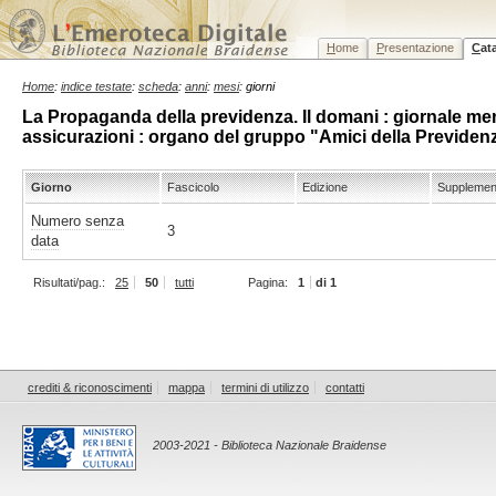
H
ome
P
resentazione
C
at
Home
:
indice testate
:
scheda
:
anni
:
mesi
: giorni
La Propaganda della previdenza. Il domani : giornale mensi
assicurazioni : organo del gruppo "Amici della Previden
Giorno
Fascicolo
Edizione
Supplemen
Numero senza
3
data
Risultati/pag.:
25
50
tutti
Pagina:
1
di 1
crediti & riconoscimenti
mappa
termini di utilizzo
contatti
2003-2021 - Biblioteca Nazionale Braidense