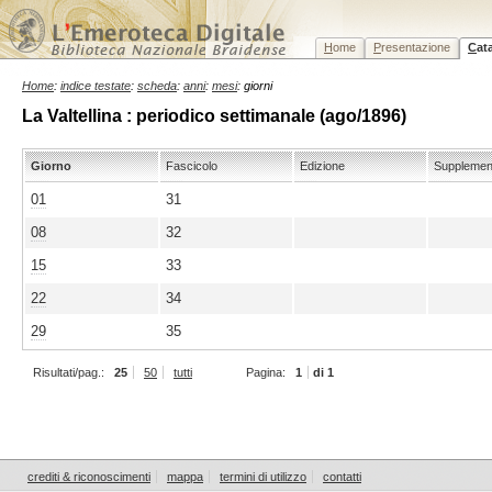
H
ome
P
resentazione
C
at
Home
:
indice testate
:
scheda
:
anni
:
mesi
: giorni
La Valtellina : periodico settimanale (ago/1896)
Giorno
Fascicolo
Edizione
Supplemen
01
31
08
32
15
33
22
34
29
35
Risultati/pag.:
25
50
tutti
Pagina:
1
di 1
crediti & riconoscimenti
mappa
termini di utilizzo
contatti