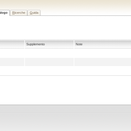
alogo
R
icerche
G
uida
Supplemento
Note