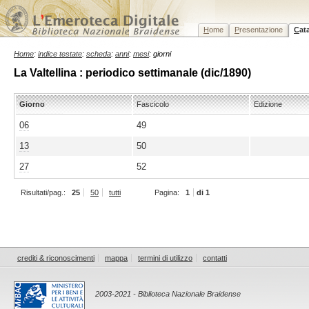
H
ome
P
resentazione
C
at
Home
:
indice testate
:
scheda
:
anni
:
mesi
: giorni
La Valtellina : periodico settimanale (dic/1890)
Giorno
Fascicolo
Edizione
06
49
13
50
27
52
Risultati/pag.:
25
50
tutti
Pagina:
1
di 1
crediti & riconoscimenti
mappa
termini di utilizzo
contatti
2003-2021 - Biblioteca Nazionale Braidense