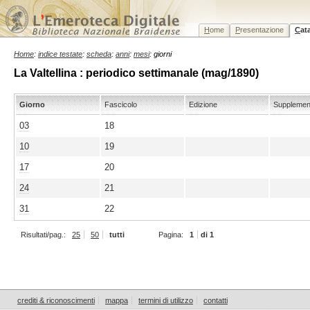
H
ome
P
resentazione
C
at
Home
:
indice testate
:
scheda
:
anni
:
mesi
: giorni
La Valtellina : periodico settimanale (mag/1890)
Giorno
Fascicolo
Edizione
Supplemen
03
18
10
19
17
20
24
21
31
22
Risultati/pag.:
25
50
tutti
Pagina:
1
di 1
crediti & riconoscimenti
mappa
termini di utilizzo
contatti