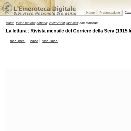
H
ome
P
resentazione
C
at
Home
:
indice testate
:
scheda
:
volumi/anni
:
fascicoli
: doc fascicolo
La lettura : Rivista mensile del Corriere della Sera (1915 l
fasc. prec.
indice
fasc. succ.