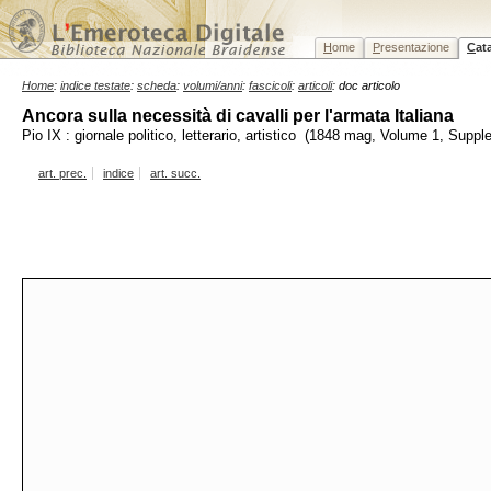
H
ome
P
resentazione
C
at
Home
:
indice testate
:
scheda
:
volumi/anni
:
fascicoli
:
articoli
: doc articolo
Ancora sulla necessità di cavalli per l'armata Italiana
Pio IX : giornale politico, letterario, artistico (1848 mag, Volume 1, Supp
art. prec.
indice
art. succ.