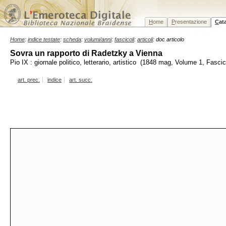
H
ome
P
resentazione
C
at
Home
:
indice testate
:
scheda
:
volumi/anni
:
fascicoli
:
articoli
: doc articolo
Sovra un rapporto di Radetzky a Vienna
Pio IX : giornale politico, letterario, artistico (1848 mag, Volume 1, Fasci
art. prec.
indice
art. succ.