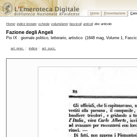
H
ome
P
resentazione
C
at
Home
:
indice testate
:
scheda
:
volumi/anni
:
fascicoli
:
articoli
: doc articolo
Fazione degli Angeli
Pio IX : giornale politico, letterario, artistico (1848 mag, Volume 1, Fasci
art. prec.
indice
art. succ.