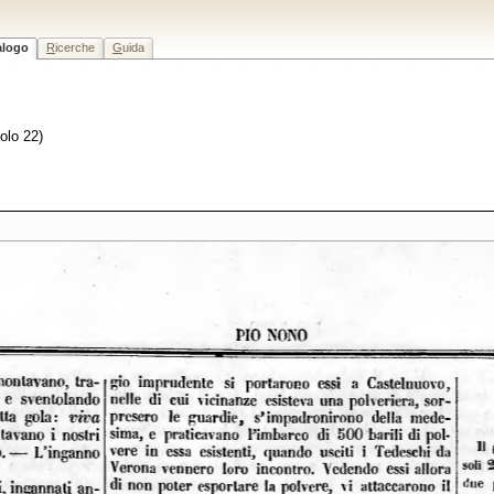
alogo
R
icerche
G
uida
colo 22)