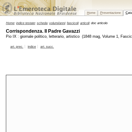
H
ome
P
resentazione
C
at
Home
:
indice testate
:
scheda
:
volumi/anni
:
fascicoli
:
articoli
: doc articolo
Corrispondenza. Il Padre Gavazzi
Pio IX : giornale politico, letterario, artistico (1848 mag, Volume 1, Fasci
art. prec.
indice
art. succ.