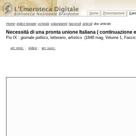
H
ome
P
resentazione
C
at
Home
:
indice testate
:
scheda
:
volumi/anni
:
fascicoli
:
articoli
: doc articolo
Necessità di una pronta unione Italiana ( continuazione e
Pio IX : giornale politico, letterario, artistico (1848 mag, Volume 1, Fasci
art. prec.
indice
art. succ.