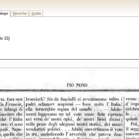
alogo
R
icerche
G
uida
lo 15)