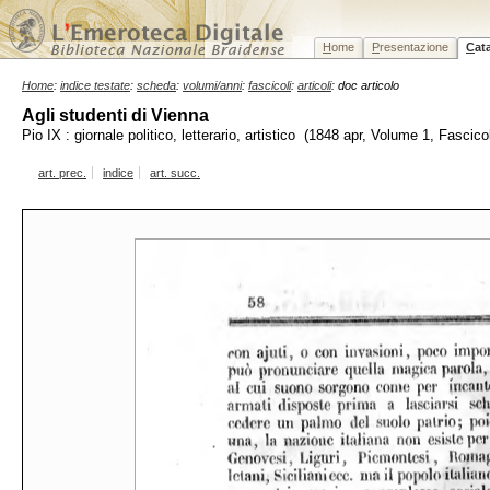
H
ome
P
resentazione
C
at
Home
:
indice testate
:
scheda
:
volumi/anni
:
fascicoli
:
articoli
: doc articolo
Agli studenti di Vienna
Pio IX : giornale politico, letterario, artistico (1848 apr, Volume 1, Fascico
art. prec.
indice
art. succ.