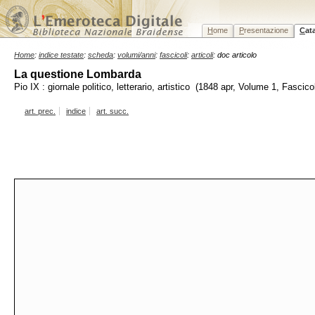
H
ome
P
resentazione
C
at
Home
:
indice testate
:
scheda
:
volumi/anni
:
fascicoli
:
articoli
: doc articolo
La questione Lombarda
Pio IX : giornale politico, letterario, artistico (1848 apr, Volume 1, Fascico
art. prec.
indice
art. succ.