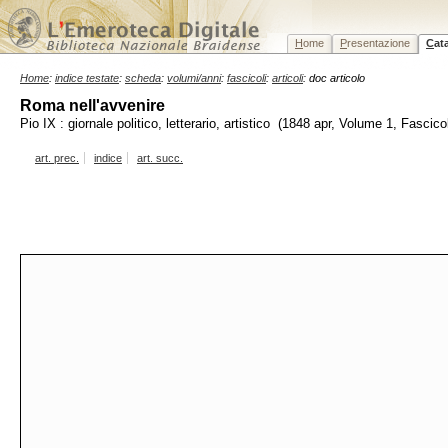
H
ome
P
resentazione
C
at
Home
:
indice testate
:
scheda
:
volumi/anni
:
fascicoli
:
articoli
: doc articolo
Roma nell'avvenire
Pio IX : giornale politico, letterario, artistico (1848 apr, Volume 1, Fascico
art. prec.
indice
art. succ.