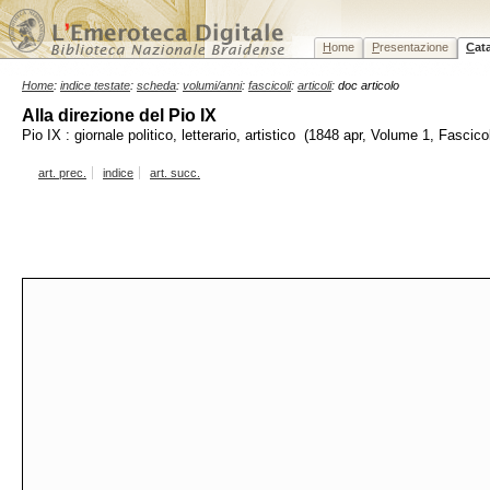
H
ome
P
resentazione
C
at
Home
:
indice testate
:
scheda
:
volumi/anni
:
fascicoli
:
articoli
: doc articolo
Alla direzione del Pio IX
Pio IX : giornale politico, letterario, artistico (1848 apr, Volume 1, Fascico
art. prec.
indice
art. succ.