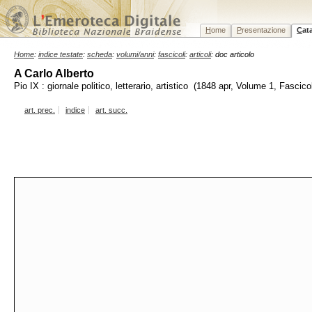
H
ome
P
resentazione
C
at
Home
:
indice testate
:
scheda
:
volumi/anni
:
fascicoli
:
articoli
: doc articolo
A Carlo Alberto
Pio IX : giornale politico, letterario, artistico (1848 apr, Volume 1, Fascico
art. prec.
indice
art. succ.