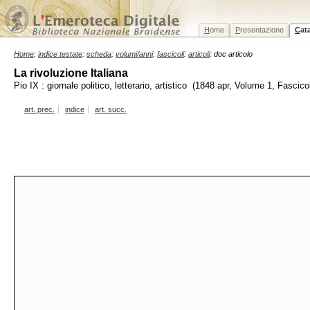
H
ome
P
resentazione
C
at
Home
:
indice testate
:
scheda
:
volumi/anni
:
fascicoli
:
articoli
: doc articolo
La rivoluzione Italiana
Pio IX : giornale politico, letterario, artistico (1848 apr, Volume 1, Fascico
art. prec.
indice
art. succ.