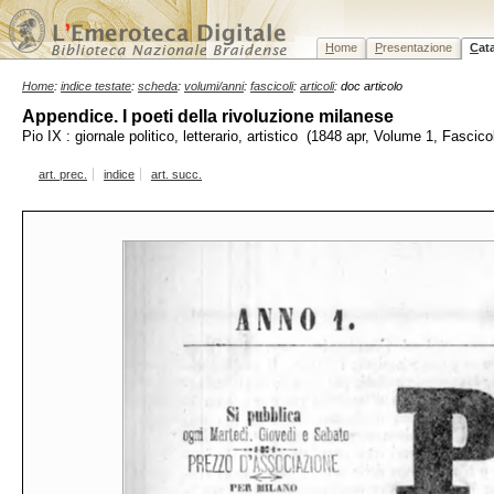
H
ome
P
resentazione
C
at
Home
:
indice testate
:
scheda
:
volumi/anni
:
fascicoli
:
articoli
: doc articolo
Appendice. I poeti della rivoluzione milanese
Pio IX : giornale politico, letterario, artistico (1848 apr, Volume 1, Fascico
art. prec.
indice
art. succ.