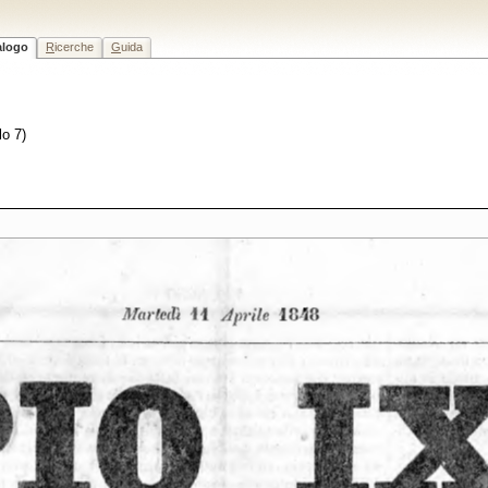
alogo
R
icerche
G
uida
lo 7)