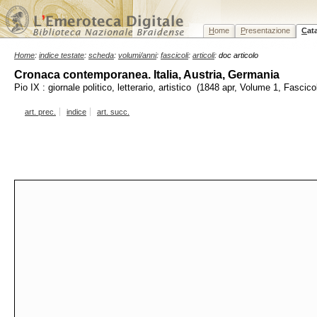
H
ome
P
resentazione
C
at
Home
:
indice testate
:
scheda
:
volumi/anni
:
fascicoli
:
articoli
: doc articolo
Cronaca contemporanea. Italia, Austria, Germania
Pio IX : giornale politico, letterario, artistico (1848 apr, Volume 1, Fascico
art. prec.
indice
art. succ.