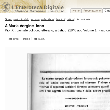
H
ome
P
resentazione
C
at
Home
:
indice testate
:
scheda
:
volumi/anni
:
fascicoli
:
articoli
: doc articolo
A Maria Vergine. Inno
Pio IX : giornale politico, letterario, artistico (1848 apr, Volume 1, Fascico
art. prec.
indice
art. succ.