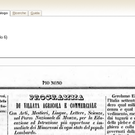
alogo
R
icerche
G
uida
lo 6)