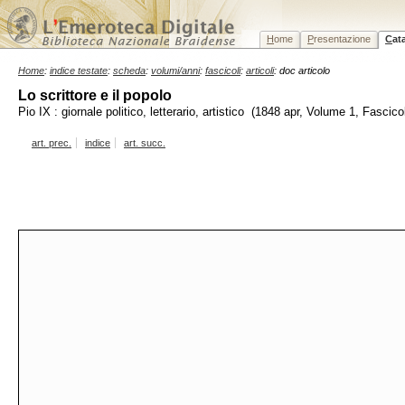
H
ome
P
resentazione
C
at
Home
:
indice testate
:
scheda
:
volumi/anni
:
fascicoli
:
articoli
: doc articolo
Lo scrittore e il popolo
Pio IX : giornale politico, letterario, artistico (1848 apr, Volume 1, Fascico
art. prec.
indice
art. succ.