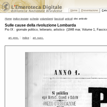
H
ome
P
resentazione
C
at
Home
:
indice testate
:
scheda
:
volumi/anni
:
fascicoli
:
articoli
: doc articolo
Sulle cause della rivoluzione Lombarda
Pio IX : giornale politico, letterario, artistico (1848 mar, Volume 1, Fascic
art. prec.
indice
art. succ.