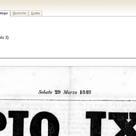
alogo
R
icerche
G
uida
olo 3)