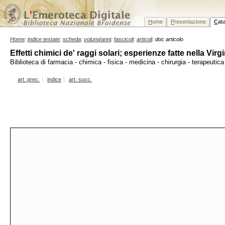
H
ome
P
resentazione
C
at
Home
:
indice testate
:
scheda
:
volumi/anni
:
fascicoli
:
articoli
: doc articolo
Effetti chimici de' raggi solari; esperienze fatte nella Vi
Biblioteca di farmacia - chimica - fisica - medicina - chirurgia - terapeutic
art. prec.
indice
art. succ.