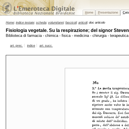
H
ome
P
resentazione
C
at
Home
:
indice testate
:
scheda
:
volumi/anni
:
fascicoli
:
articoli
: doc articolo
Fisiologia vegetale. Su la respirazione; del signor Steve
Biblioteca di farmacia - chimica - fisica - medicina - chirurgia - terapeutic
art. prec.
indice
art. succ.