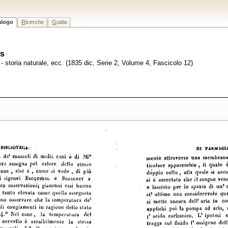
alogo
R
icerche
G
uida
ns
a - storia naturale, ecc. (1835 dic, Serie 2, Volume 4, Fascicolo 12)