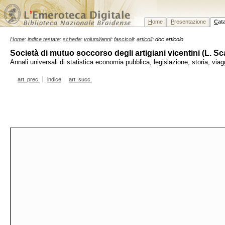
H
ome
P
resentazione
C
at
Home
:
indice testate
:
scheda
:
volumi/anni
:
fascicoli
:
articoli
: doc articolo
Società di mutuo soccorso degli artigiani vicentini (L. Sca
Annali universali di statistica economia pubblica, legislazione, storia, vi
art. prec.
indice
art. succ.