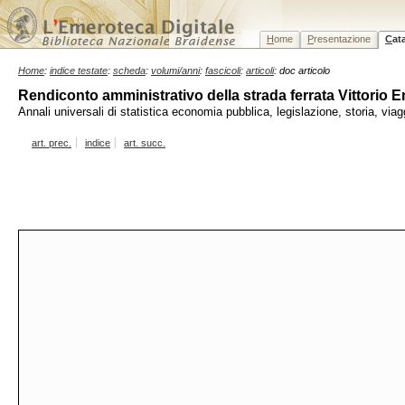
H
ome
P
resentazione
C
at
Home
:
indice testate
:
scheda
:
volumi/anni
:
fascicoli
:
articoli
: doc articolo
Rendiconto amministrativo della strada ferrata Vittorio 
Annali universali di statistica economia pubblica, legislazione, storia, v
art. prec.
indice
art. succ.