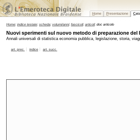
H
ome
P
resentazione
C
at
Home
:
indice testate
:
scheda
:
volumi/anni
:
fascicoli
:
articoli
: doc articolo
Nuovi sperimenti sul nuovo metodo di preparazione del 
Annali universali di statistica economia pubblica, legislazione, storia, vi
art. prec.
indice
art. succ.