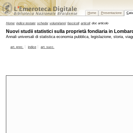
H
ome
P
resentazione
C
at
Home
:
indice testate
:
scheda
:
volumi/anni
:
fascicoli
:
articoli
: doc articolo
Nuovi studii statistici sulla proprietà fondiaria in Lombar
Annali universali di statistica economia pubblica, legislazione, storia, vi
art. prec.
indice
art. succ.