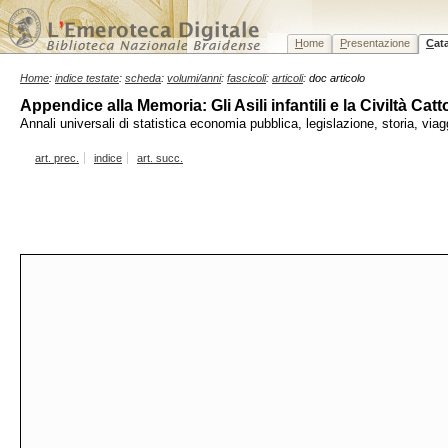
H
ome
P
resentazione
C
at
Home
:
indice testate
:
scheda
:
volumi/anni
:
fascicoli
:
articoli
: doc articolo
Appendice alla Memoria: Gli Asili infantili e la Civiltà Ca
Annali universali di statistica economia pubblica, legislazione, storia, vi
art. prec.
indice
art. succ.