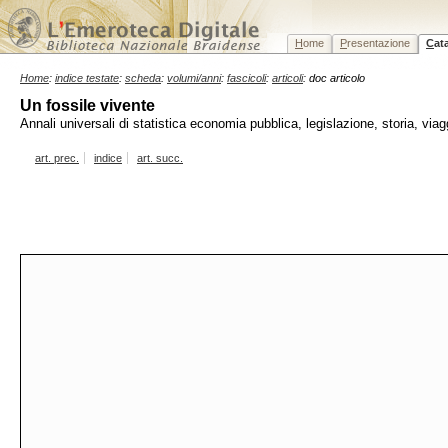
H
ome
P
resentazione
C
at
Home
:
indice testate
:
scheda
:
volumi/anni
:
fascicoli
:
articoli
: doc articolo
Un fossile vivente
Annali universali di statistica economia pubblica, legislazione, storia, v
art. prec.
indice
art. succ.