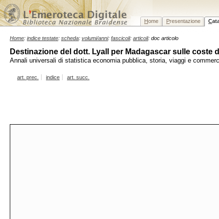
H
ome
P
resentazione
C
at
Home
:
indice testate
:
scheda
:
volumi/anni
:
fascicoli
:
articoli
: doc articolo
Destinazione del dott. Lyall per Madagascar sulle coste d
Annali universali di statistica economia pubblica, storia, viaggi e commer
art. prec.
indice
art. succ.