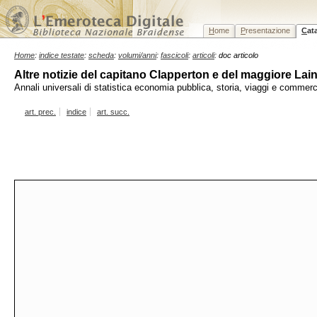
H
ome
P
resentazione
C
at
Home
:
indice testate
:
scheda
:
volumi/anni
:
fascicoli
:
articoli
: doc articolo
Altre notizie del capitano Clapperton e del maggiore Lai
Annali universali di statistica economia pubblica, storia, viaggi e commer
art. prec.
indice
art. succ.