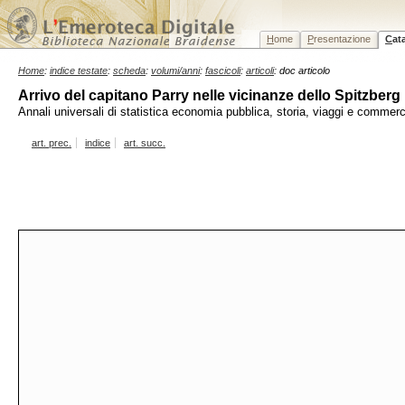
H
ome
P
resentazione
C
at
Home
:
indice testate
:
scheda
:
volumi/anni
:
fascicoli
:
articoli
: doc articolo
Arrivo del capitano Parry nelle vicinanze dello Spitzberg
Annali universali di statistica economia pubblica, storia, viaggi e commer
art. prec.
indice
art. succ.