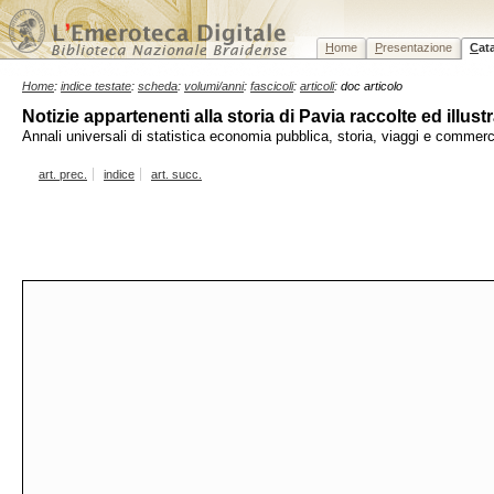
H
ome
P
resentazione
C
at
Home
:
indice testate
:
scheda
:
volumi/anni
:
fascicoli
:
articoli
: doc articolo
Notizie appartenenti alla storia di Pavia raccolte ed ill
Annali universali di statistica economia pubblica, storia, viaggi e commer
art. prec.
indice
art. succ.