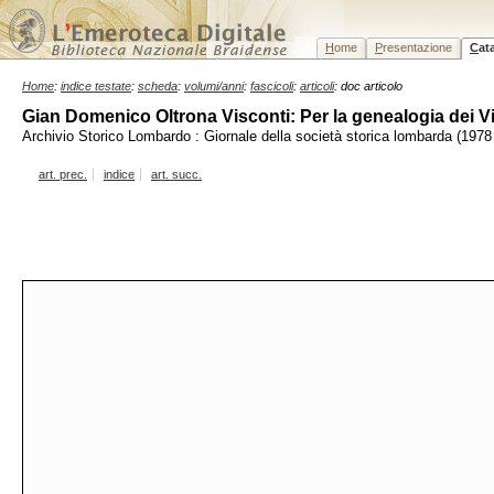
H
ome
P
resentazione
C
at
Home
:
indice testate
:
scheda
:
volumi/anni
:
fascicoli
:
articoli
: doc articolo
Gian Domenico Oltrona Visconti: Per la genealogia dei Vis
Archivio Storico Lombardo : Giornale della società storica lombarda (1978
art. prec.
indice
art. succ.