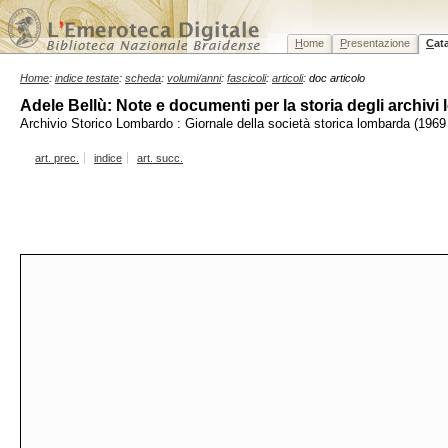
H
ome
P
resentazione
C
at
Home
:
indice testate
:
scheda
:
volumi/anni
:
fascicoli
:
articoli
: doc articolo
Adele Bellù: Note e documenti per la storia degli archivi
Archivio Storico Lombardo : Giornale della società storica lombarda (1969
art. prec.
indice
art. succ.